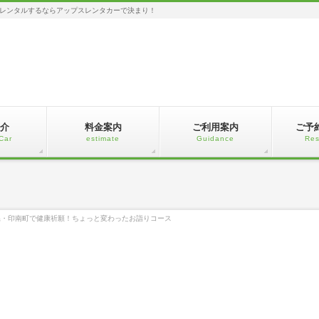
レンタルするならアップスレンタカーで決まり！
介
料金案内
ご利用案内
ご予
Car
estimate
Guidance
Res
県・印南町で健康祈願！ちょっと変わったお詣りコース