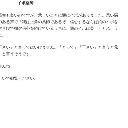
イボ薬師
振舞も良いのですが、悲しいことに額にイボがありました。思い悩
のある声で「我は上角の薬師であるぞ、信心するならば娘のイボを
大喜びで朝夕信心を続けているうちに、額のイボは美しくとれ、う
た。
下さい」と言ってはいけません。「とって」「下さい」と言うと元
」と言うそうです。
せんね！
しいで御覧ください。