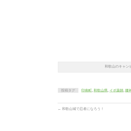
和歌山のキャン
投稿タグ
印南町
,
和歌山県
,
イボ薬師
,
腰
←
和歌山城で忍者になろう！