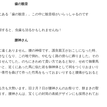
歯の観音
にある「歯の観音」。この中に観音様がいらっしゃるのです
願すると、虫歯も治るかもしれませんね！
腰神さん
に遠くありません。腰の神様です。護良親王がおこしになった時、
けなくなり、この地で倒れ、やむなく路の傍らに葬りました。その
ませんでした。のちにきわめて貴い方であると知り、せめて御乗馬
いと、近くにあった馬に似た岩を御神体として祠をつくりおまいり
い青竹を曲げて作った竹馬をもっておまいりすると腰痛がなおると
る方も大勢います。旧２月７日が腰神さんのお祭りで、餅まきの聖
ます。腰神さんは、宝くじの封筒の表紙デザインにも採用されてお
。