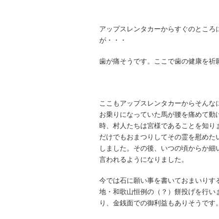
アップスレンタカーからすぐのところ
が・・・
歯が痛そうです。ここで歯の健康を祈
ここもアップスレンタカーからそんな
お乗りになっていた馬が腰を痛めて動
時、村人たちは宮様であることを知り
だけでもおまつりしてその霊を慰めた
しました。その後、いつの頃からか細
言われるようになりました。
今では石に願い事を書いておまいりす
地・和歌山恒例の（？）餅投げを行い
り、金銭面での御利益もありそうです