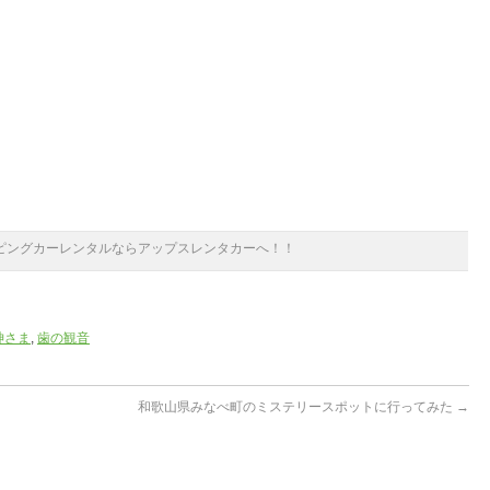
ピングカーレンタルならアップスレンタカーへ！！
神さま
,
歯の観音
和歌山県みなべ町のミステリースポットに行ってみた
→