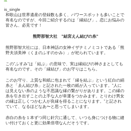
is_single
和歌山は世界遺産の登録数も多く、パワースポットも多いことで
有名なのですが、今回ご紹介するのは「縁結び」。恋にお悩みの
皆さん、必見です！
熊野那智大社 ”結宮えん結びの糸”
熊野那智大社には、日本神話の女神イザナミノミコトである「熊
野夫須美神（くまのふすのかみ）」が祀られています。
この”ふすみ”は「結ぶ」の意味で、実は縁結びの神さまとしても
有名なのです。その「縁結び」のお守りはこちら。
このお守り、上質な和紙に包まれて「縁を結ぶ」という紅白の絹
糸と「ゑん結び糸」と記された一枚の紙が入っています。”人に
は見えない糸のような不思議な縁の繋がりがあります。この縁の
糸を引き出すことの上手な人が幸運をつかみます。とりわけ男女
の縁は正しくつかむ人が良縁を得ることになります。”と記され
ていて、なるほどなあ〜と思ってしまいます。
赤白の糸を１本ずつ同じ針穴に通して、いつも身につける物に縫
い付けておくと更に効果倍増なんだそうです。