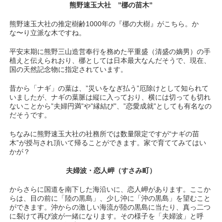
熊野速玉大社 ”梛の苗木”
熊野速玉大社の推定樹齢1000年の『梛の大樹』がこちら。か
な〜り立派な木ですね。
平安末期に熊野三山造営奉行を務めた平重盛（清盛の嫡男）の手
植えと伝えられおり、梛としては日本最大なんだそうで、現在、
国の天然記念物に指定されています。
昔から「ナギ」の葉は、”災いをなぎ払う”厄除けとして知られて
いましたが、ナギの葉脈は縦に入っており、横には切っても切れ
ないことから”夫婦円満”や”縁結び”、”恋愛成就”としても有名なの
だそうです。
ちなみに熊野速玉大社の社務所では数量限定ですが“ナギの苗
木”が授与され頂いて帰ることができます。家で育ててみてはい
かが？
夫婦波・恋人岬（すさみ町）
からさらに国道を南下した海沿いに、恋人岬があります。ここか
らは、目の前に「陸の黒島」、少し沖に「沖の黒島」を望むこと
ができます。沖からの激しい海流が陸の黒島に当たり、真っ二つ
に裂けて再び波が一緒になります。その様子を「夫婦波」と呼