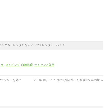
ピングカーレンタルならアップスレンタカーへ！！
,
冬
,
ダイビング
,
白崎海岸
,
ライセンス取得
マスツリーを見に
２６年ぶり！１１月に初雪が降った和歌山で冬の旅
→