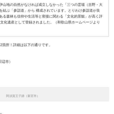
伊山地の自然がなければ成立しなかった「三つの霊場（吉野・大
を結ぶ「参詣道」から 構成されています。とりわけ参詣道が良
ある森林も信仰や生活等と密接に関わる「文化的景観」が高く評
界文化遺産として登録されました。（和歌山県ホームページより
22箇所！詳細は以下の通りです。
田辺市）
）
阿須賀王子跡（新宮市）