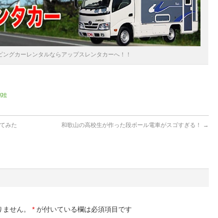
ピングカーレンタルならアップスレンタカーへ！！
age
てみた
和歌山の高校生が作った段ボール電車がスゴすぎる！
→
りません。
*
が付いている欄は必須項目です