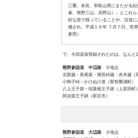
三重、奈良、和歌山県にまたがる紀
峯、熊野三山、高野山）」とこれら
好な形で残っていることや、沿道に
価され、平成１６年 ７月７日、世
参照）
で、今回追加登録されたのは、なんと
熊野参詣道 中辺路
９地点
北群越・長尾坂・潮見峠越・赤木越（
小狗子峠・かけぬけ道（那智勝浦町）
八上王子跡・稲葉根王子跡（上富田町
阿須賀王子跡（新宮市）
熊野参詣道 大辺路
９地点