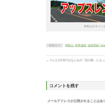
和歌山のキャン
投稿タグ
和歌山
,
世界遺産
,
追加登録
,
im
←
テレビのCMでおなじみの「顔の家」に入っ
コメントを残す
メールアドレスが公開されることはあ