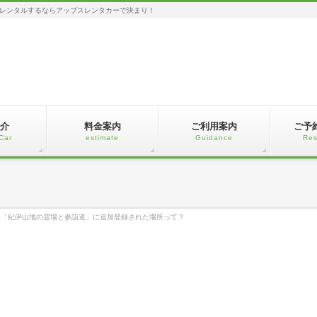
レンタルするならアップスレンタカーで決まり！
介
料金案内
ご利用案内
ご予
Car
estimate
Guidance
Res
産「紀伊山地の霊場と参詣道」に追加登録された場所って？