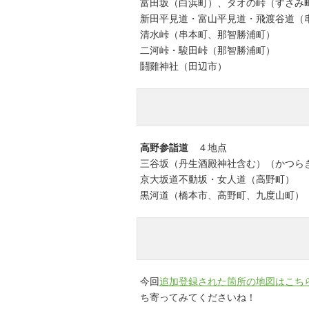
富田坂（白浜町）、タオの峠（すさみ
新田平見道・富山平見道・飛渡谷道（
清水峠（串本町、那智勝浦町）
二河峠・駿田峠（那智勝浦町）
鬪雞神社（田辺市）
高野参詣道
４地点
三谷坂（丹生酒殿神社含む）（かつら
京大坂道不動坂・女人道（高野町）
黒河道（橋本市、高野町、九度山町）
今回
追加登録された箇所の地図はこち
ち寄ってみてくださいね！