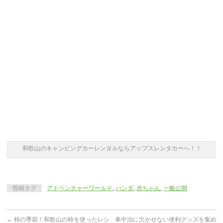
和歌山のキャンピングカーレンタルならアップスレンタカーへ！！
投稿タグ
アドベンチャーワールド
,
パンダ
,
赤ちゃん
,
一般公開
←
柿の季節！和歌山の柿を使ったレシ
車中泊に欠かせない便利グッズを集め