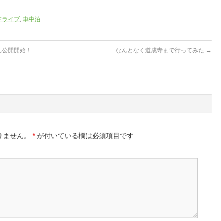
ドライブ
,
車中泊
ん公開開始！
なんとなく道成寺まで行ってみた
→
りません。
*
が付いている欄は必須項目です