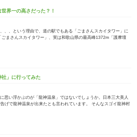
は世界一の高さだった？！
でだから、、、という理由で、道の駅でもある「ごまさんスカイタワー」に
「ごまさんスカイタワー」、実は和歌山県の最高峰1372m「護摩壇
神社」に行ってみた
ば真っ先に思い浮かぶのが「龍神温泉」ではないでしょうか。日本三大美人
告げで龍神温泉が出来たとも言われています。 そんなスゴイ龍神村