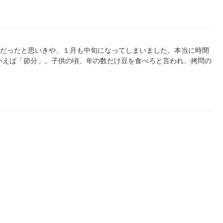
てお正月だったと思いきや、１月も中旬になってしまいました。本当に時間
いえば「節分」。子供の頃、年の数だけ豆を食べろと言われ、拷問の