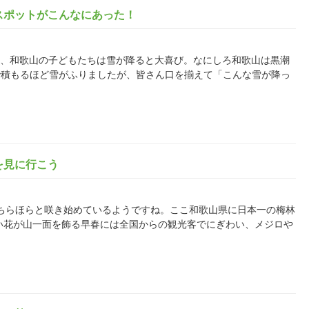
スポットがこんなにあった！
まだしも、和歌山の子どもたちは雪が降ると大喜び。なにしろ和歌山は黒潮
で積もるほど雪がふりましたが、皆さん口を揃えて「こんな雪が降っ
を見に行こう
梅の花がちらほらと咲き始めているようですね。ここ和歌山県に日本一の梅林
い花が山一面を飾る早春には全国からの観光客でにぎわい、メジロや