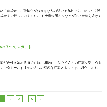
らほど近い「道成寺」。歌舞伎がお好きな方の間では有名です。せっかく近
成寺まで行ってみました。 お土産物屋さんなどが並ぶ参道を抜ける
めの３つのスポット
そろ紅葉が色付き始める頃ですね。 和歌山にはたくさんの紅葉を楽しめる
スレンタカーおすすめの３つの有名な紅葉スポットをご紹介します。
1
2
3
…
5
»