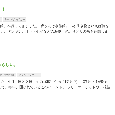
！！
報
キャンピングカー
浜水族館」へ行ってきました。 皆さんは水族館にいる生き物といえば何を
ルカ、ペンギン、オットセイなどの海獣、色とりどりの魚を連想しま
るらしい。
歌山観光情報
キャンピングカー
庄公園で、４月１日と２日（午前10時～午後４時まで）、花まつりが開か
して、毎年、開かれているこのイベント。 フリーマーケットや、花苗