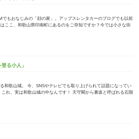
済」のCMでもおなじみの「顔の家」。アップスレンタカーのブログでも以前
実はここ、和歌山県印南町にあるのをご存知ですか？今では小さな街
を登る小人」
でもある和歌山城。 今、SNSやテレビでも取り上げられて話題になってい
 これ、実は和歌山城の中なんです！ 天守閣から裏坂と呼ばれる石階