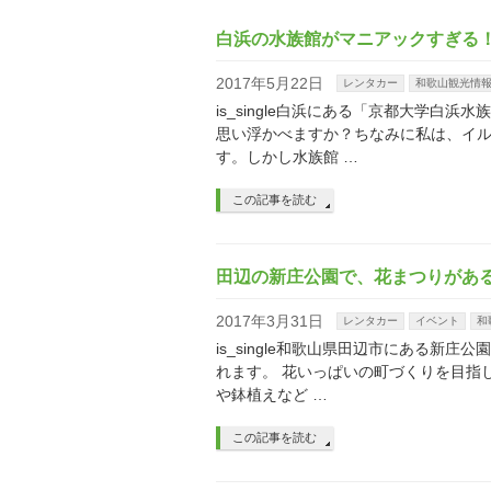
白浜の水族館がマニアックすぎる
2017年5月22日
レンタカー
和歌山観光情
is_single白浜にある「京都大学白
思い浮かべますか？ちなみに私は、イ
す。しかし水族館 …
この記事を読む
田辺の新庄公園で、花まつりがあ
2017年3月31日
レンタカー
イベント
和
is_single和歌山県田辺市にある新
れます。 花いっぱいの町づくりを目指
や鉢植えなど …
この記事を読む