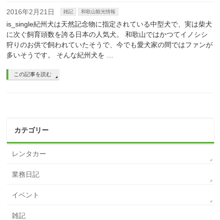
2016年2月21日
雑記
和歌山観光情報
is_single紀州犬は天然記念物に指定されている中型犬で、実は柴犬
に次ぐ飼育頭数を誇る日本の人気犬。 和歌山ではかつてイノシシ
狩りのお供で飼われていたそうで、今でも愛犬家の間ではファンが
多いそうです。 そんな紀州犬を …
この記事を読む
カテゴリー
レンタカー
業務日記
イベント
雑記