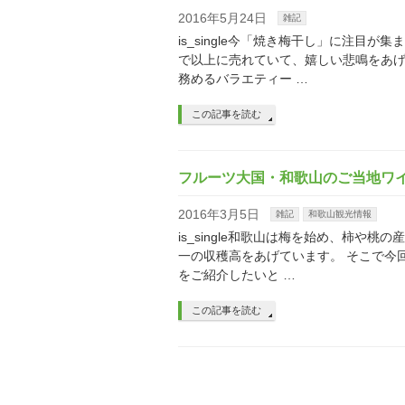
2016年5月24日
雑記
is_single今「焼き梅干し」に注
で以上に売れていて、嬉しい悲鳴をあ
務めるバラエティー …
この記事を読む
フルーツ大国・和歌山のご当地ワ
2016年3月5日
雑記
和歌山観光情報
is_single和歌山は梅を始め、柿
一の収穫高をあげています。 そこで今
をご紹介したいと …
この記事を読む