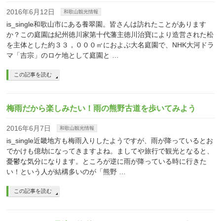
2016年6月12日
和歌山観光情報
is_single和歌山市にある養翠園。皆さんは訪れたことがあります
か？この庭園は紀州徳川家第十代藩主徳川治寶により造営された松
を主体とした約３３，０００㎡におよぶ大名庭園で、NHK大河ドラ
マ「吉宗」のロケ地として庭園と …
この記事を読む
梅雨だから楽しみたい！雨の熊野古道を歩いてみよう
2016年6月7日
和歌山観光情報
is_single近畿地方も梅雨入りしたようですが、雨が降っているとお
でかけも億劫になってきますよね。ましてや旅行で観光となると、
憂鬱な気分になります。ところが逆に雨が降っている時に行きた
い！という人が結構多いのが「熊野 …
この記事を読む