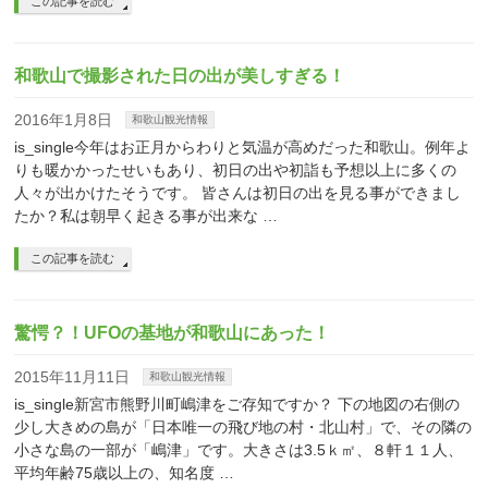
この記事を読む
和歌山で撮影された日の出が美しすぎる！
2016年1月8日
和歌山観光情報
is_single今年はお正月からわりと気温が高めだった和歌山。例年よ
りも暖かかったせいもあり、初日の出や初詣も予想以上に多くの
人々が出かけたそうです。 皆さんは初日の出を見る事ができまし
たか？私は朝早く起きる事が出来な …
この記事を読む
驚愕？！UFOの基地が和歌山にあった！
2015年11月11日
和歌山観光情報
is_single新宮市熊野川町嶋津をご存知ですか？ 下の地図の右側の
少し大きめの島が「日本唯一の飛び地の村・北山村」で、その隣の
小さな島の一部が「嶋津」です。大きさは3.5ｋ㎡、８軒１１人、
平均年齢75歳以上の、知名度 …