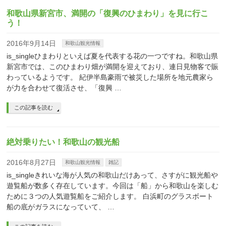
和歌山県新宮市、満開の「復興のひまわり」を見に行こ
う！
2016年9月14日
和歌山観光情報
is_singleひまわりといえば夏を代表する花の一つですね。和歌山県
新宮市では、このひまわり畑が満開を迎えており、連日見物客で賑
わっているようです。 紀伊半島豪雨で被災した場所を地元農家ら
が力を合わせて復活させ、「復興 …
この記事を読む
絶対乗りたい！和歌山の観光船
2016年8月27日
和歌山観光情報
雑記
is_singleきれいな海が人気の和歌山だけあって、さすがに観光船や
遊覧船が数多く存在しています。今回は「船」から和歌山を楽しむ
ために３つの人気遊覧船をご紹介します。 白浜町のグラスボート
船の底がガラスになっていて、 …