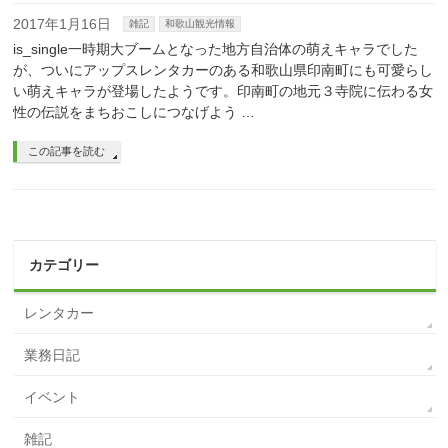
2017年1月16日
雑記
和歌山観光情報
is_single一時期大ブームとなった地方自治体の萌えキャラでした
が、ついにアップスレンタカーのある和歌山県印南町にも可愛らし
い萌えキャラが登場したようです。印南町の地元３寺院に伝わる女
性の伝説をまちおこしにつなげよう …
この記事を読む
カテゴリー
レンタカー
業務日記
イベント
雑記