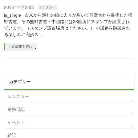
2016年4月28日
レンタカー
is_single 古来から巡礼の旅に人々が歩いて熊野大社を目指した熊
野古道。その熊野古道・中辺路には36箇所にスタンプが設置され
ています。（スタンプ設置場所はください。） 中辺路を踏破され
る楽しみに完歩ス …
この記事を読む
カテゴリー
レンタカー
業務日記
イベント
雑記