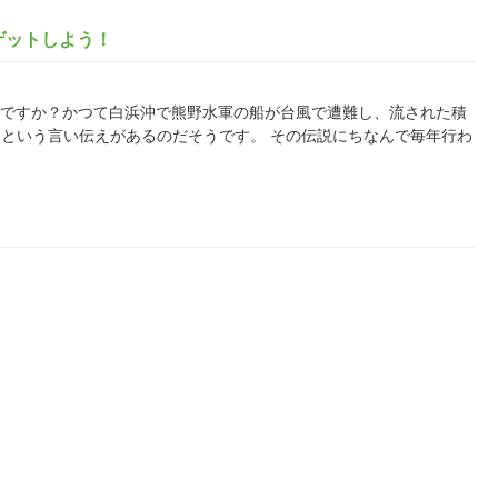
ゲットしよう！
をご存知ですか？かつて白浜沖で熊野水軍の船が台風で遭難し、流された積
という言い伝えがあるのだそうです。 その伝説にちなんで毎年行わ