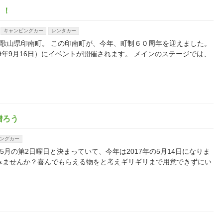
！！
キャンピングカー
レンタカー
る、和歌山県印南町。 この印南町が、今年、町制６０周年を迎えました。
9年9月16日）にイベントが開催されます。 メインのステージでは、
を贈ろう
ングカー
每年5月の第2日曜日と決まっていて、今年は2017年の5月14日になりま
みませんか？喜んでもらえる物をと考えギリギリまで用意できずにい