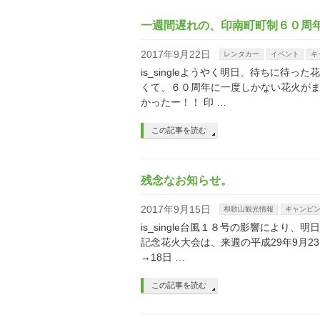
一週間遅れの、印南町町制６０周
2017年9月22日
レンタカー
イベント
キ
is_singleようやく明日、待ちに待
くて、６０周年に一度しかない花火が
かったー！！ 印 …
この記事を読む
残念なお知らせ。
2017年9月15日
和歌山観光情報
キャンピ
is_single台風１８号の影響により
記念花火大会は、来週の平成29年9月2
→18日 …
この記事を読む