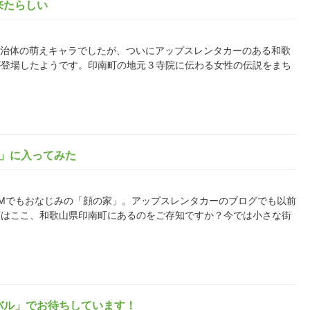
来たらしい
た地方自治体の萌えキャラでしたが、ついにアップスレンタカーのある和歌
が登場したようです。印南町の地元３寺院に伝わる女性の伝説をまち
家」に入ってみた
済」のCMでもおなじみの「顔の家」。アップスレンタカーのブログでも以前
実はここ、和歌山県印南町にあるのをご存知ですか？今では小さな街
バル」でお待ちしています！