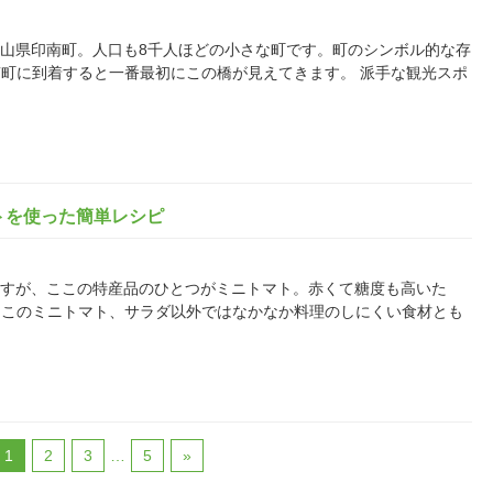
ある和歌山県印南町。人口も8千人ほどの小さな町です。町のシンボル的な存
町に到着すると一番最初にこの橋が見えてきます。 派手な観光スポ
トを使った簡単レシピ
にありますが、ここの特産品のひとつがミニトマト。赤くて糖度も高いた
。このミニトマト、サラダ以外ではなかなか料理のしにくい食材とも
1
2
3
…
5
»