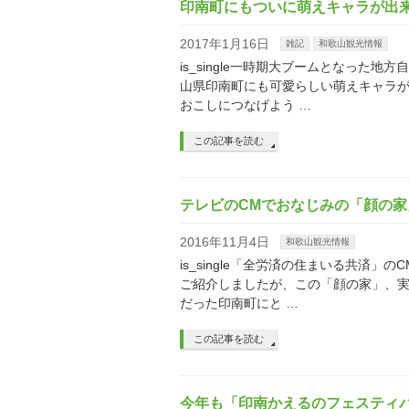
印南町にもついに萌えキャラが出
2017年1月16日
雑記
和歌山観光情報
is_single一時期大ブームとなっ
山県印南町にも可愛らしい萌えキャラ
おこしにつなげよう …
この記事を読む
テレビのCMでおなじみの「顔の
2016年11月4日
和歌山観光情報
is_single「全労済の住まいる共
ご紹介しましたが、この「顔の家」、
だった印南町にと …
この記事を読む
今年も「印南かえるのフェスティ