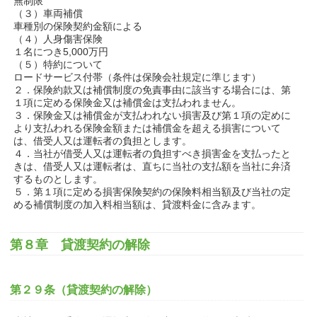
無制限
（３）車両補償
車種別の保険契約金額による
（４）人身傷害保険
１名につき5,000万円
（５）特約について
ロードサービス付帯（条件は保険会社規定に準じます）
２．保険約款又は補償制度の免責事由に該当する場合には、第
１項に定める保険金又は補償金は支払われません。
３．保険金又は補償金が支払われない損害及び第１項の定めに
より支払われる保険金額または補償金を超える損害について
は、借受人又は運転者の負担とします。
４．当社が借受人又は運転者の負担すべき損害金を支払ったと
きは、借受人又は運転者は、直ちに当社の支払額を当社に弁済
するものとします。
５．第１項に定める損害保険契約の保険料相当額及び当社の定
める補償制度の加入料相当額は、貸渡料金に含みます。
第８章 貸渡契約の解除
第２９条（貸渡契約の解除）