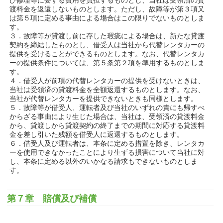
び修理等に要する費用を負担するものとし、当社は受領済の貸
渡料金を返還しないものとします。ただし、故障等が第３項又
は第５項に定める事由による場合はこの限りでないものとしま
す。
３．故障等が貸渡し前に存した瑕疵による場合は、新たな貸渡
契約を締結したものとし、借受人は当社から代替レンタカーの
提供を受けることができるものとします。なお、代替レンタカ
ーの提供条件については、第５条第２項を準用するものとしま
す。
４．借受人が前項の代替レンタカーの提供を受けないときは、
当社は受領済の貸渡料金を全額返還するものとします。なお、
当社が代替レンタカーを提供できないときも同様とします。
５．故障等が借受人、運転者及び当社のいずれの責にも帰すべ
からざる事由により生じた場合は、当社は、受領済の貸渡料金
から、貸渡しから貸渡契約の終了までの期間に対応する貸渡料
金を差し引いた残額を借受人に返還するものとします。
６．借受人及び運転者は、本条に定める措置を除き、レンタカ
ーを使用できなかったことにより生ずる損害について当社に対
し、本条に定める以外のいかなる請求もできないものとしま
す。
第７章 賠償及び補償