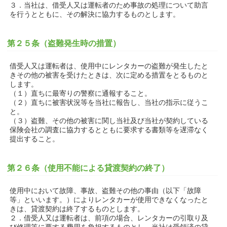
３．当社は、借受人又は運転者のため事故の処理について助言
を行うとともに、その解決に協力するものとします。
第２５条（盗難発生時の措置）
借受人又は運転者は、使用中にレンタカーの盗難が発生したと
きその他の被害を受けたときは、次に定める措置をとるものと
します。
（１）直ちに最寄りの警察に通報すること。
（２）直ちに被害状況等を当社に報告し、当社の指示に従うこ
と。
（３）盗難、その他の被害に関し当社及び当社が契約している
保険会社の調査に協力するとともに要求する書類等を遅滞なく
提出すること。
第２６条（使用不能による貸渡契約の終了）
使用中において故障、事故、盗難その他の事由（以下「故障
等」といいます。）によりレンタカーが使用できなくなったと
きは、貸渡契約は終了するものとします。
２．借受人又は運転者は、前項の場合、レンタカーの引取り及