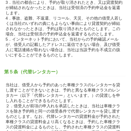
3．当社の都合により、予約が取り消されたとき、又は貸渡契約
が締結されなかったときは、当社は受領済の予約申込金を返還
します。
4．事故、盗難、不返還、リコール、天災、その他の借受人若し
くは当社のいずれの責にもよらない事由により貸渡契約が締結
されなかったときは、予約は取り消されたものとします。この
場合、当社は受領済の予約申込金を返還するものとします。
5．インターネット予約において、当社からの予約確認メール
が、借受人の記載したアドレスに返信できない場合、及び借受
人に電話連絡が取れない場合は、当社は当該予約を不成立の扱
いにすることができるものとします。
第５条（代替レンタカー）
当社は、借受人から予約のあった車種クラスのレンタカーを貸
し渡すことができないときは、予約と異なる車種クラスのレン
タカー（以下「代替レンタカー」といいます。）の貸渡しを申
し入れることができるものとします。
２．借受人が前項の申入れを承諾したときは、当社は車種クラ
スを除き予約時と同一の借受条件で代替レンタカーを貸し渡す
ものとします。なお、代替レンタカーの貸渡料金が予約された
車種クラスの貸渡料金より高くなるときは、予約した車種クラ
スの貸渡料金によるものとし、予約された車種クラスの貸渡料