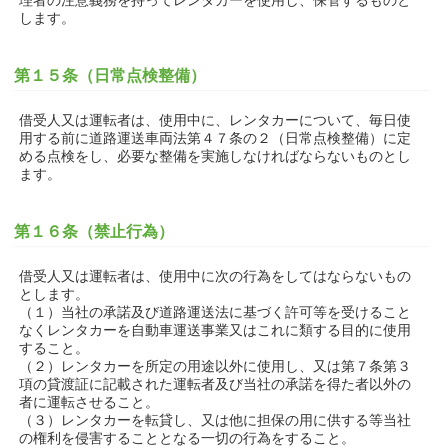
理者の注意義務を持ってレンタカーを使用し、保管するものと
します。
第１５条（日常点検整備）
借受人又は運転者は、使用中に、レンタカーについて、毎日使
用する前に道路運送車両法第４７条の２（日常点検整備）に定
める点検をし、必要な整備を実施しなければならないものとし
ます。
第１６条（禁止行為）
借受人又は運転者は、使用中に次の行為をしてはならないもの
とします。
（１）当社の承諾及び道路運送法に基づく許可等を受けること
なくレンタカーを自動車運送事業又はこれに類する目的に使用
すること。
（２）レンタカーを所定の用途以外に使用し、又は第７条第３
項の貸渡証に記載された運転者及び当社の承諾を得た者以外の
者に運転させること。
（３）レンタカーを転貸し、又は他に担保の用に供する等当社
の権利を侵害することとなる一切の行為をすること。