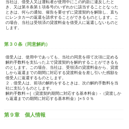
当社は、借受人又は運転者が使用中にこの約款に違反したと
き、又は第８条第１項各号のいずれかに該当することとなった
ときは、何らの通知、催告を要せずに貸渡契約を解除し、直ち
にレンタカーの返還を請求することができるものとします。こ
の場合、当社は受領済の貸渡料金を借受人に返還しないものと
します。
第３０条（同意解約）
借受人は、使用中であっても、当社の同意を得て次項に定める
解約手数料を支払った上で貸渡契約を解約することができるも
のとします。この場合、当社は、受領済の貸渡料金から、貸渡
しから返還までの期間に対応する貸渡料金を差し引いた残額を
借受人に返還するものとします。
２．借受人は、前項の解約をするときは、次の解約手数料を当
社に支払うものとします。
解約手数料＝{（貸渡契約期間に対応する基本料金）‐（貸渡しか
ら返還までの期間に対応する基本料金）}×５０％
第９章 個人情報