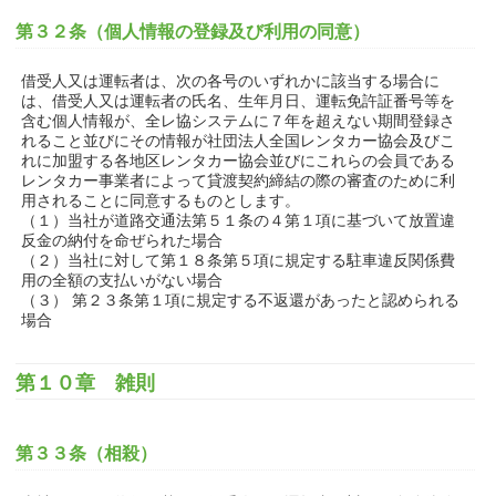
第３２条（個人情報の登録及び利用の同意）
借受人又は運転者は、次の各号のいずれかに該当する場合に
は、借受人又は運転者の氏名、生年月日、運転免許証番号等を
含む個人情報が、全レ協システムに７年を超えない期間登録さ
れること並びにその情報が社団法人全国レンタカー協会及びこ
れに加盟する各地区レンタカー協会並びにこれらの会員である
レンタカー事業者によって貸渡契約締結の際の審査のために利
用されることに同意するものとします。
（１）当社が道路交通法第５１条の４第１項に基づいて放置違
反金の納付を命ぜられた場合
（２）当社に対して第１８条第５項に規定する駐車違反関係費
用の全額の支払いがない場合
（３） 第２３条第１項に規定する不返還があったと認められる
場合
第１０章 雑則
第３３条（相殺）