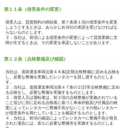
第１１条（借受条件の変更）
借受人は、貸渡契約の締結後、第７条第１項の借受条件を変更
しようとするときは、あらかじめ当社の承諾を受けなければな
らないものとします。
２．当社は、前項による借受条件の変更によって貸渡業務に支
障が生ずるときは、その変更を承諾しないことがあります。
第１２条（点検整備及び確認）
当社は、道路運送車両法第４８条[定期点検整備]に定める点検を
し、必要な整備を実施したレンタカーを貸し渡すものとしま
す。
２．当社は、道路運送車両法第４７条の２[日常点検整備]に定め
る点検をし、必要な整備を実施するものとします。
３．借受人又は運転者は、前２項の点検整備が実施されている
こと並びに別に定める点検表に基づく車体外観及び付属品の検
査によってレンタカーに整備不良がないことその他レンタカー
が借受条件を満たしていることを確認するものとします。
４．当社は、前項の確認によってレンタカーに整備不良が発見
された場合には、直ちに必要な整備等を実施するものとしま