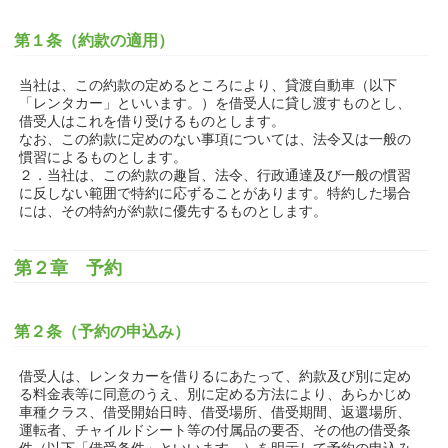
第１条（約款の適用）
当社は、この約款の定めるところにより、貸渡自動車（以下
「レンタカー」といいます。）を借受人に貸し渡すものとし、
借受人はこれを借り受けるものとします。
なお、この約款に定めのない事項については、法令又は一般の
慣習によるものとします。
２．当社は、この約款の趣旨、法令、行政通達及び一般の慣習
に反しない範囲で特約に応ずることがあります。特約した場合
には、その特約が約款に優先するものとします。
第２章 予約
第２条（予約の申込み）
借受人は、レンタカーを借りるにあたって、約款及び別に定め
る料金表等に同意のうえ、別に定める方法により、あらかじめ
車種クラス、借受開始日時、借受場所、借受期間、返還場所、
運転者、チャイルドシート等の付属品の要否、その他の借受条