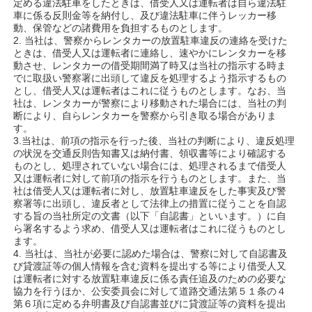
定める違法駐車をしたときは、借受人又は運転者は自ら違法駐
車に係る反則金等を納付し、及び違法駐車に伴うレッカー移
動、保管などの諸費用を負担するものとします。
2. 当社は、警察からレンタカーの放置駐車違反の連絡を受けた
ときは、借受人又は運転者に連絡し、速やかにレンタカーを移
動させ、レンタカーの借受期間満了時又は当社の指示する時ま
でに取扱い警察署に出頭して違反を処理するよう指示するもの
とし、借受人又は運転者はこれに従うものとします。なお、当
社は、レンタカーが警察により移動された場合には、当社の判
断により、自らレンタカーを警察から引き取る場合がありま
す。
3.当社は、前項の指示を行った後、当社の判断により、違反処理
の状況を交通反則告知書又は納付書、領収書等により確認する
ものとし、処理されていない場合には、処理されるまで借受人
又は運転者に対して前項の指示を行うものとします。また、当
社は借受人又は運転者に対し、放置駐車違反をした事実及び警
察署等に出頭し、違反者として法律上の措置に従うことを自認
する旨の当社所定の文書（以下「自認書」といいます。）に自
ら署名するよう求め、借受人又は運転者はこれに従うものとし
ます。
4. 当社は、当社が必要に認めた場合は、警察に対して自認書及
び貸渡証等の個人情報を含む資料を提出する等により借受人又
は運転者に対する放置駐車違反に係る責任追及のための必要な
協力を行うほか、公安委員会に対して道路交通法第５１条の４
第６項に定める弁明書及び自認書並びに貸渡証等の資料を提出