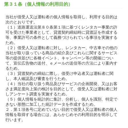
第３１条（個人情報の利用目的）
当社が借受人又は運転者の個人情報を取得し、利用する目的は
次のとおりです。
（１）道路運送法第８０条第１項に基づくレンタカー事業の許
可を受けた事業者として、貸渡契約締結時に貸渡証を作成する
等、事業許可の条件として義務づけられている事項を実施する
ため。
（２）借受人又は運転者に対し、レンタカー、中古車その他の
当社が取り扱っている商品の紹介及びこれらに関するサービス
等の提供並びに各種イベント、キャンペーン等の開催につい
て、宣伝広告物の送付、ｅメールの送信等の方法により案内す
るため。
（３）貸渡契約の締結に際し、借受け申込者又は運転者に関
し、本人確認及び審査を行うため。
（４）当社の取り扱う商品及びサービスの企画開発、又はお客
さま満足度向上策の検討を目的として、借受人又は運転者に対
しアンケート調査を実施するため。
（５）個人情報を統計的に集計、分析し、個人を識別、特定で
きない形態に加工した統計データを作成するため。
２．第１項各号に定めていない目的で借受人又は運転者の個人
情報を取得する場合には、あらかじめその利用目的を明示して
行います。