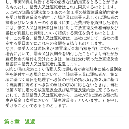
し、事実関係を報告する等の必要な法的措置をとることができ
るものとし、借受人又は運転者はこれに同意するのとします。
5. 当社が道路交通法第５１条の４第１項の放置違反金納付命令
を受け放置違反金を納付した場合又は借受人若しくは運転者の
探索及びレンタカーの引き取りに要した費用等を負担した場合
には、借受人又は運転者は当社に対して放置違反金相当額及び
当社が負担した費用について賠償する責任を負うものとしま
す。この場合、借受人又は運転者は、当社に対して、当社の指
定する期日までにこれらの金額を支払うものとします。
なお、借受人又は運転者が 放置違反金相当額を当社に支払った
場合において、罰金又は反則金を納付したことにより当社が放
置違反金の還付を受けたときは、当社は受け取った放置違反金
相当額を借受人又は運転者に返還します。
6.第１項の規定により借受人又は運転者が違法駐車に係る反則金
等を納付すべき場合において、当該借受人又は運転者が、第２
項に基づく違反を処理すべき旨の当社の指示又は第３項に基づ
く自認書に署名すべき旨の当社の求めに応じないときは、当社
は第５項に定める放置違反金及び駐車違反違約金に充てるもの
として、当該借受人又は運転者から、当社が別に定める額の駐
車違反金（次項において「駐車違反金」といいます。）を申し
受けることができるものとします。
第５章 返還