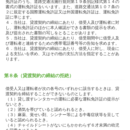
免許証のうち、道路交通法施行規則第１９条別記様式第１４の
書式の運転免許証をいいます。また、道路交通法第１０７条の
２に規定する国際運転免許証又は外国運転免許証は、運転免許
証に準じます。
４．当社は、貸渡契約の締結にあたり、借受人及び運転者に対
し、運転免許証のほかに本人確認ができる書類の提示を求め、
及び提出された書類の写しをとることがあります。
５．当社は、貸渡契約の締結にあたり、借受期間中に借受人及
び運転者と連絡するための携帯電話番号等の告知を求めます。
６．当社は、貸渡契約の締結にあたり、借受人に対し、現金に
よる支払いを求め、又はその他の支払方法を指定することがあ
ります。
第８条（貸渡契約の締結の拒絶）
借受人又は運転者が次の各号のいずれかに該当するときは、貸
渡契約を締結することができないものとします。
（１）貸し渡すレンタカーの運転に必要な運転免許証の提示が
ないとき。
（２）酒気を帯びていると認められるとき。
（３）麻薬、覚せい剤、シンナー等による中毒症状等を呈して
いると認められるとき。
（４）チャイルドシートがないにもかかわらず６才未満の幼児