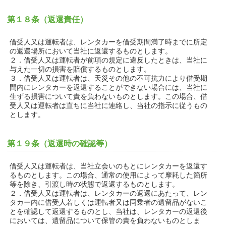
第１８条（返還責任）
借受人又は運転者は、レンタカーを借受期間満了時までに所定
の返還場所において当社に返還するものとします。
２．借受人又は運転者が前項の規定に違反したときは、当社に
与えた一切の損害を賠償するものとします。
３．借受人又は運転者は、天災その他の不可抗力により借受期
間内にレンタカーを返還することができない場合には、当社に
生ずる損害について責を負わないものとします。この場合、借
受人又は運転者は直ちに当社に連絡し、当社の指示に従うもの
とします。
第１９条（返還時の確認等）
借受人又は運転者は、当社立会いのもとにレンタカーを返還す
るものとします。この場合、通常の使用によって摩耗した箇所
等を除き、引渡し時の状態で返還するものとします。
２．借受人又は運転者は、レンタカーの返還にあたって、レン
タカー内に借受人若しくは運転者又は同乗者の遺留品がないこ
とを確認して返還するものとし、当社は、レンタカーの返還後
においては、遺留品について保管の責を負わないものとしま