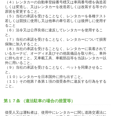
（４）レンタカーの自動車登録番号標又は車両番号標を偽造若
しくは変造し、又はレンタカーを改造若しくは改装する等その
原状を変更すること。
（５）当社の承諾を受けることなく、レンタカーを各種テスト
若しくは競技に使用し又は他車の牽引若しくは後押しに使用す
ること
（６）法令又は公序良俗に違反してレンタカーを使用するこ
と。
（７）当社の承諾を受けることなく、レンタカーについて損害
保険に加入すること。
（８）当社の承諾を受けることなく、レンタカーに装着されて
いるカーナビ、オーディオ及びその他装備品を取り外し、車外
に持ち出すこと。又車載工具、車載部品等を当該レンタカー以
外に用いること。
（９）当社の承諾を受けることなく、ペットを同乗させるこ
と。
（１０）レンタカーを日本国外に持ち出すこと。
（１１）その他第７条第１項の借受条件に違反する行為をする
こと。
第１７条 （違法駐車の場合の措置等）
借受人又は運転者は、使用中にレンタカーに関し道路交通法に