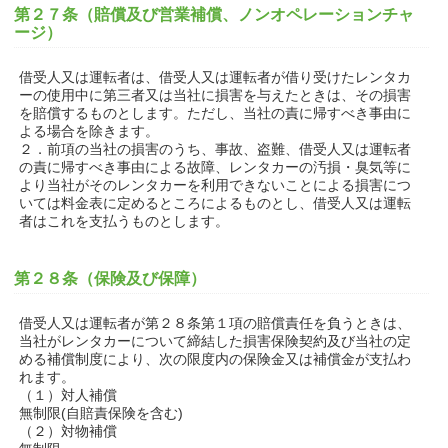
第２７条（賠償及び営業補償、ノンオペレーションチャ
ージ）
借受人又は運転者は、借受人又は運転者が借り受けたレンタカ
ーの使用中に第三者又は当社に損害を与えたときは、その損害
を賠償するものとします。ただし、当社の責に帰すべき事由に
よる場合を除きます。
２．前項の当社の損害のうち、事故、盗難、借受人又は運転者
の責に帰すべき事由による故障、レンタカーの汚損・臭気等に
より当社がそのレンタカーを利用できないことによる損害につ
いては料金表に定めるところによるものとし、借受人又は運転
者はこれを支払うものとします。
第２８条（保険及び保障）
借受人又は運転者が第２８条第１項の賠償責任を負うときは、
当社がレンタカーについて締結した損害保険契約及び当社の定
める補償制度により、次の限度内の保険金又は補償金が支払わ
れます。
（１）対人補償
無制限(自賠責保険を含む)
（２）対物補償