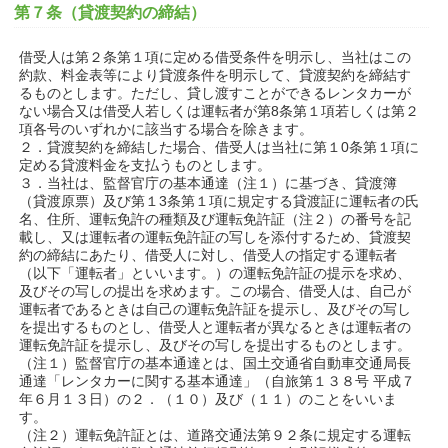
第７条（貸渡契約の締結）
借受人は第２条第１項に定める借受条件を明示し、当社はこの
約款、料金表等により貸渡条件を明示して、貸渡契約を締結す
るものとします。ただし、貸し渡すことができるレンタカーが
ない場合又は借受人若しくは運転者が第8条第１項若しくは第２
項各号のいずれかに該当する場合を除きます。
２．貸渡契約を締結した場合、借受人は当社に第１0条第１項に
定める貸渡料金を支払うものとします。
３．当社は、監督官庁の基本通達（注１）に基づき、貸渡簿
（貸渡原票）及び第１3条第１項に規定する貸渡証に運転者の氏
名、住所、運転免許の種類及び運転免許証（注２）の番号を記
載し、又は運転者の運転免許証の写しを添付するため、貸渡契
約の締結にあたり、借受人に対し、借受人の指定する運転者
（以下「運転者」といいます。）の運転免許証の提示を求め、
及びその写しの提出を求めます。この場合、借受人は、自己が
運転者であるときは自己の運転免許証を提示し、及びその写し
を提出するものとし、借受人と運転者が異なるときは運転者の
運転免許証を提示し、及びその写しを提出するものとします。
（注１）監督官庁の基本通達とは、国土交通省自動車交通局長
通達「レンタカーに関する基本通達」（自旅第１３８号 平成７
年６月１３日）の２．（１０）及び（１１）のことをいいま
す。
（注２）運転免許証とは、道路交通法第９２条に規定する運転