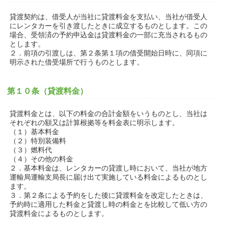
貸渡契約は、借受人が当社に貸渡料金を支払い、当社が借受人
にレンタカーを引き渡したときに成立するものとします。この
場合、受領済の予約申込金は貸渡料金の一部に充当されるもの
とします。
２．前項の引渡しは、第２条第１項の借受開始日時に、同項に
明示された借受場所で行うものとします。
第１０条（貸渡料金）
貸渡料金とは、以下の料金の合計金額をいうものとし、当社は
それぞれの額又は計算根拠等を料金表に明示します。
（１）基本料金
（２）特別装備料
（３）燃料代
（４）その他の料金
２．基本料金は、レンタカーの貸渡し時において、当社が地方
運輸局運輸支局長に届け出て実施している料金によるものとし
ます。
３．第２条による予約をした後に貸渡料金を改定したときは、
予約時に適用した料金と貸渡し時の料金とを比較して低い方の
貸渡料金によるものとします。