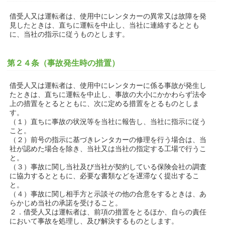
借受人又は運転者は、使用中にレンタカーの異常又は故障を発
見したときは、直ちに運転を中止し、当社に連絡するととも
に、当社の指示に従うものとします。
第２４条（事故発生時の措置）
借受人又は運転者は、使用中にレンタカーに係る事故が発生し
たときは、直ちに運転を中止し、事故の大小にかかわらず法令
上の措置をとるとともに、次に定める措置をとるものとしま
す。
（１）直ちに事故の状況等を当社に報告し、当社に指示に従う
こと。
（２）前号の指示に基づきレンタカーの修理を行う場合は、当
社が認めた場合を除き、当社又は当社の指定する工場で行うこ
と。
（３）事故に関し当社及び当社が契約している保険会社の調査
に協力するとともに、必要な書類などを遅滞なく提出するこ
と。
（４）事故に関し相手方と示談その他の合意をするときは、あ
らかじめ当社の承諾を受けること。
２．借受人又は運転者は、前項の措置をとるほか、自らの責任
において事故を処理し、及び解決するものとします。