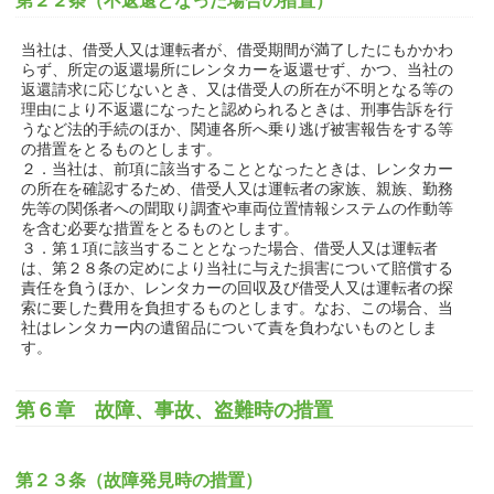
第２２条（不返還となった場合の措置）
当社は、借受人又は運転者が、借受期間が満了したにもかかわ
らず、所定の返還場所にレンタカーを返還せず、かつ、当社の
返還請求に応じないとき、又は借受人の所在が不明となる等の
理由により不返還になったと認められるときは、刑事告訴を行
うなど法的手続のほか、関連各所へ乗り逃げ被害報告をする等
の措置をとるものとします。
２．当社は、前項に該当することとなったときは、レンタカー
の所在を確認するため、借受人又は運転者の家族、親族、勤務
先等の関係者への聞取り調査や車両位置情報システムの作動等
を含む必要な措置をとるものとします。
３．第１項に該当することとなった場合、借受人又は運転者
は、第２８条の定めにより当社に与えた損害について賠償する
責任を負うほか、レンタカーの回収及び借受人又は運転者の探
索に要した費用を負担するものとします。なお、この場合、当
社はレンタカー内の遺留品について責を負わないものとしま
す。
第６章 故障、事故、盗難時の措置
第２３条（故障発見時の措置）