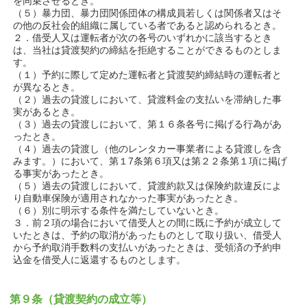
を同乗させるとき。
（５）暴力団、暴力団関係団体の構成員若しくは関係者又はそ
の他の反社会的組織に属している者であると認められるとき。
２．借受人又は運転者が次の各号のいずれかに該当するとき
は、当社は貸渡契約の締結を拒絶することができるものとしま
す。
（１）予約に際して定めた運転者と貸渡契約締結時の運転者と
が異なるとき。
（２）過去の貸渡しにおいて、貸渡料金の支払いを滞納した事
実があるとき。
（３）過去の貸渡しにおいて、第１６条各号に掲げる行為があ
ったとき。
（４）過去の貸渡し（他のレンタカー事業者による貸渡しを含
みます。）において、第１7条第６項又は第２２条第１項に掲げ
る事実があったとき。
（５）過去の貸渡しにおいて、貸渡約款又は保険約款違反によ
り自動車保険が適用されなかった事実があったとき。
（６）別に明示する条件を満たしていないとき。
３．前２項の場合において借受人との間に既に予約が成立して
いたときは、予約の取消があったものとして取り扱い、借受人
から予約取消手数料の支払いがあったときは、受領済の予約申
込金を借受人に返還するものとします。
第９条（貸渡契約の成立等）