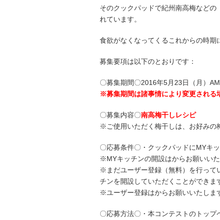
そのクックパッドで紀州南高梅などの
れています。
食欲がなくなってくるこれからの時期
募集要項は以下のとおりです：
〇募集期間〇2016年5月23日（月）AM1
※募集期間は諸事情により変更される
〇募集内容〇
南高梅干しレシピ
※ご使用いただく梅干しは、お好みの
〇応募条件〇・クックパッドにMYキ
※MYキッチンの開設はからお願いい
※まだユーザー登録（無料）を行って
チンを開設していただくことができま
※ユーザー登録はからお願いいたしま
〇応募方法〇・本コンテストのトップ