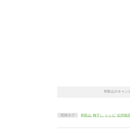
和歌山のキャン
投稿タグ
和歌山
,
梅干し
,
レシピ
,
紀州南