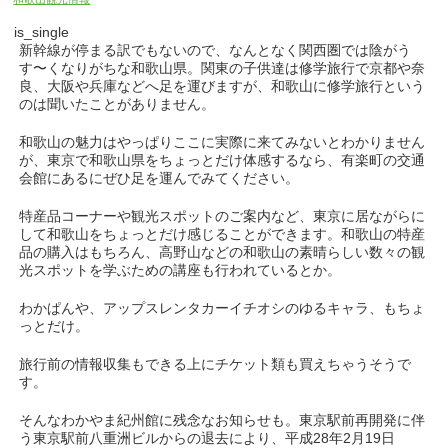
is_single
新幹線が停まる訳でもないので、なんとなく関西圏では陰がう
す〜くなりがちな和歌山県。関東の子供達は修学旅行で京都や奈
良、大阪や兵庫などへ足を運びますが、和歌山に修学旅行という
のは聞いたことがありません。
和歌山の魅力はやっぱりここに実際に来てみないとわかりません
が、東京で和歌山県をちょっとだけ体感するなら、有楽町の交通
会館にあるにぜひ足を運んでみてください。
特産品コーナーや観光スポットのご案内など、東京に居ながらに
して和歌山をちょっとだけ感じることができます。和歌山の特産
品の購入はもちろん、高野山などの和歌山の素晴らしい数々の観
光スポットを学ぶための講座も行われているとか。
わかぱんや、アップスレンタカーイチオシのゆるキャラ、もちょ
っとだけ。
旅行前の情報収集もできる上にチケット類も買えちゃうそうで
す。
そんなわかやま紀州館に残念なお知らせも。東京駅前再開発に伴
う東京駅前八重洲ビルからの退去により、平成28年2月19日