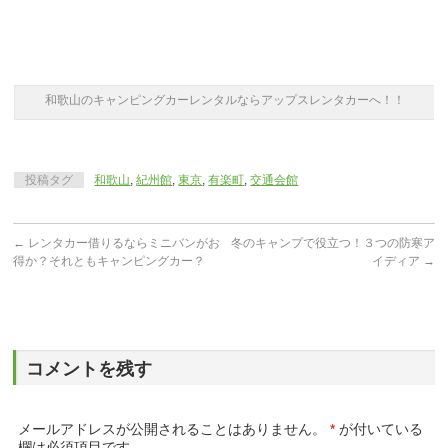
和歌山のキャンピングカーレンタルならアップスレンタカーへ！！
投稿タグ
和歌山
,
紀州館
,
東京
,
有楽町
,
交通会館
←
レンタカー借りるならミニバンがお
冬のキャンプで役立つ！３つの防寒ア
得か？それともキャンピングカー？
イディア
→
コメントを残す
メールアドレスが公開されることはありません。
*
が付いている
欄は必須項目です