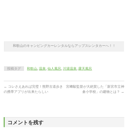
和歌山のキャンピングカーレンタルならアップスレンタカーへ！！
投稿タグ
和歌山
,
温泉
,
仙人風呂
,
川湯温泉
,
露天風呂
←
コレさえあれば完璧！熊野古道歩き
宮﨑駿監督が大絶賛した「新宮市立神
の携帯アプリが出来たらしい
倉小学校」の建物とは？
→
コメントを残す