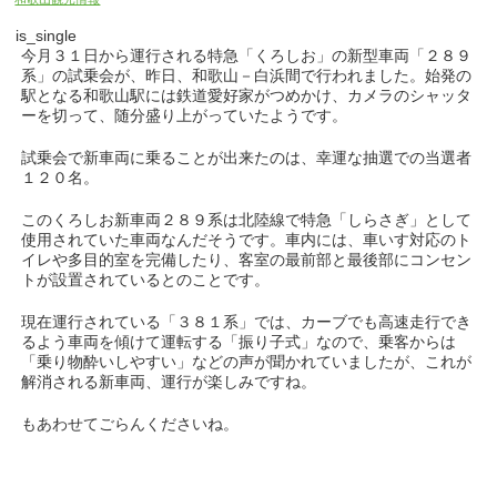
is_single
今月３１日から運行される特急「くろしお」の新型車両「２８９
系」の試乗会が、昨日、和歌山－白浜間で行われました。始発の
駅となる和歌山駅には鉄道愛好家がつめかけ、カメラのシャッタ
ーを切って、随分盛り上がっていたようです。
試乗会で新車両に乗ることが出来たのは、幸運な抽選での当選者
１２０名。
このくろしお新車両２８９系は北陸線で特急「しらさぎ」として
使用されていた車両なんだそうです。車内には、車いす対応のト
イレや多目的室を完備したり、客室の最前部と最後部にコンセン
トが設置されているとのことです。
現在運行されている「３８１系」では、カーブでも高速走行でき
るよう車両を傾けて運転する「振り子式」なので、乗客からは
「乗り物酔いしやすい」などの声が聞かれていましたが、これが
解消される新車両、運行が楽しみですね。
もあわせてごらんくださいね。