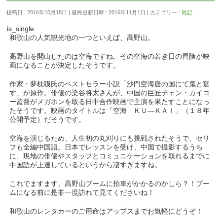
投稿日 : 2016年10月18日
最終更新日時 : 2016年11月1日
カテゴリー :
雑記
is_single
和歌山の人気観光地の一つといえば、高野山。
高野山を開山したのは空海ですね。その空海の若き日の冒険が映
画になることが決定したそうです。
作家・夢枕獏氏のベストセラー小説「沙門空海唐の国にて鬼と宴
す」が原作。俳優の染谷将太さんが、中国の巨匠チェン・カイコ
ー監督がメガホンを取る日中合作映画で主演を果たすことになっ
たそうです。映画のタイトルは「空海 ＫＵ―ＫＡＩ」（１８年
公開予定）だそうです。
空海を演じるため、人生初の丸刈りにも挑戦されたそうで、セリ
フも全編中国語。日本でレッスンを受け、中国で撮影するうち
に、現地の俳優やスタッフとコミュニケーションを取れるまでに
中国語が上達しているというから凄すぎますね。
これでますます、高野山ブームに拍車がかかるのかしら？！ブー
ムになる前に是非一度訪れて見てくださいね！
和歌山のレンタカーのご用命はアップスまでお気軽にどうぞ！