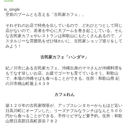
is_single
空前のブームとも言える「古民家カフェ」。
それぞれのお店で特色を出しているので、どれひとつとして同じ
店がないので、若者を中心に大ブームを巻き起こしている。そん
な古民家カフェやレストランは和歌山にもたくさんあるので、ノ
スタルジーな雰囲気をぜひ味わいに、古民家ショップ巡りをして
みよう！
古民家カフェ「ハンダマ」
紀ノ川市にある古民家カフェ。沖縄出身のママさんが沖縄料理を
もてなす珍しいお店。お庭でゴーヤも育てているそう。和歌山
で、本場の沖縄そばも食べることができる。住所：和歌山県 紀
の川市桃山町最上４３９
カフェれん
築１２０年の古民家喫茶が、アップスレンタカーからもほど近い
日高川町にオープンした。リーズナブルなランチはなんと５００
円から食べることができる。手作りピザなど要予約。住所：
和歌
山県日高郡日高町原谷７８２