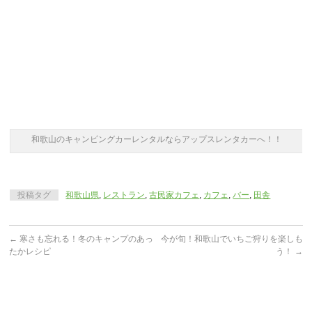
和歌山のキャンピングカーレンタルならアップスレンタカーへ！！
投稿タグ
和歌山県
,
レストラン
,
古民家カフェ
,
カフェ
,
バー
,
田舎
←
寒さも忘れる！冬のキャンプのあっ
今が旬！和歌山でいちご狩りを楽しも
たかレシピ
う！
→