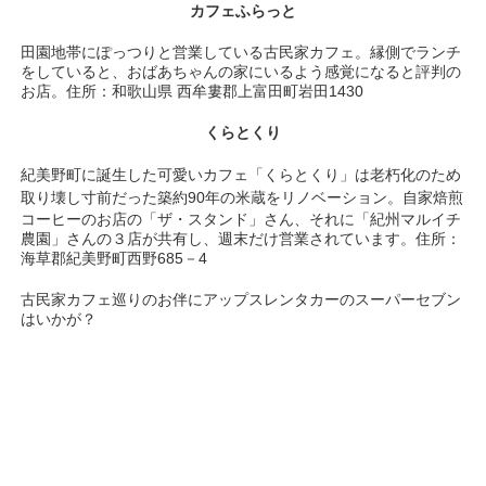
カフェふらっと
田園地帯にぽっつりと営業している古民家カフェ。縁側でランチ
をしていると、おばあちゃんの家にいるよう感覚になると評判の
お店。住所：和歌山県 西牟婁郡上富田町岩田1430
くらとくり
紀美野町に誕生した可愛いカフェ「くらとくり」は
老朽化のため
取り壊し寸前だった築約90年の米蔵をリノベーション。
自家焙煎
コーヒーのお店の「ザ・スタンド」さん、それに「紀州マルイチ
農園」さんの３店が共有し、週末だけ営業されています。住所：
海草郡紀美野町西野685－4
古民家カフェ巡りのお伴にアップスレンタカーのスーパーセブン
はいかが？