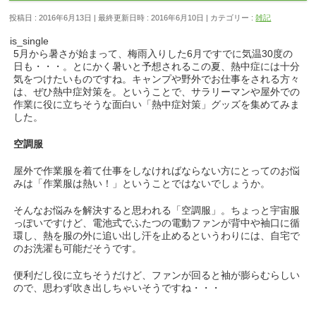
投稿日 : 2016年6月13日
最終更新日時 : 2016年6月10日
カテゴリー :
雑記
is_single
5月から暑さが始まって、梅雨入りした6月ですでに気温30度の
日も・・・。とにかく暑いと予想されるこの夏、熱中症には十分
気をつけたいものですね。キャンプや野外でお仕事をされる方々
は、ぜひ熱中症対策を。ということで、サラリーマンや屋外での
作業に役に立ちそうな面白い「熱中症対策」グッズを集めてみま
した。
空調服
屋外で作業服を着て仕事をしなければならない方にとってのお悩
みは「作業服は熱い！」ということではないでしょうか。
そんなお悩みを解決すると思われる「空調服」。ちょっと宇宙服
っぽいですけど、電池式でふたつの電動ファンが背中や袖口に循
環し、熱を服の外に追い出し汗を止めるというわりには、自宅で
のお洗濯も可能だそうです。
便利だし役に立ちそうだけど、ファンが回ると袖が膨らむらしい
ので、思わず吹き出しちゃいそうですね・・・