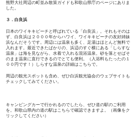
熊野大社周辺の町並み散策ガイドも和歌山県庁のページにありま
した。
３．白良浜
日本のワイキキビーチと呼ばれている「白良浜」。それもそのは
ず、白良浜は２０００年からハワイ、ワイキキビーチの友好姉妹
浜なんだそうです。周辺には温泉も多く、足湯はほとんど無料で
入れます。最近できたばかりの、浜辺のすぐ横にある「しらすな
温泉」は海を見ながら、水着で入れる混浴温泉。砂を落とせばそ
のまま温泉に直行できるのでとても便利。（入浴料もたったの１
００円です！）しらすな温泉の詳細はこちらで。
周辺の観光スポットも含め、ぜひ白浜観光協会のウェブサイトも
チェックしてみてください。
キャンピングカーで行かれるのでしたら、ぜひ道の駅のご利用
を。和歌山県内の道の駅はこちらで確認できますよ。（画像をク
リックしてください）