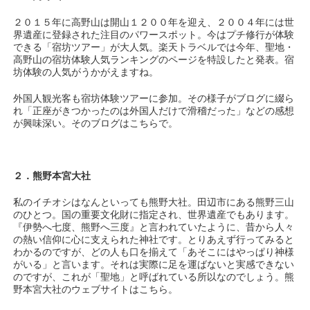
２０１５年に高野山は開山１２００年を迎え、２００４年には世
界遺産に登録された注目のパワースポット。今はプチ修行が体験
できる「宿坊ツアー」が大人気。楽天トラベルでは今年、聖地・
高野山の宿坊体験人気ランキングのページを特設したと発表。宿
坊体験の人気がうかがえますね。
外国人観光客も宿坊体験ツアーに参加。その様子がブログに綴ら
れ「正座がきつかったのは外国人だけで滑稽だった」などの感想
が興味深い。そのブログはこちらで。
２．熊野本宮大社
私のイチオシはなんといっても熊野大社。田辺市にある熊野三山
のひとつ。国の重要文化財に指定され、世界遺産でもあります。
『伊勢へ七度、熊野へ三度』と言われていたように、昔から人々
の熱い信仰に心に支えられた神社です。とりあえず行ってみると
わかるのですが、どの人も口を揃えて「あそこにはやっぱり神様
がいる」と言います。それは実際に足を運ばないと実感できない
のですが、これが「聖地」と呼ばれている所以なのでしょう。熊
野本宮大社のウェブサイトはこちら。