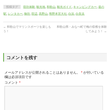
投稿タグ
宿坊体験
,
観光地
,
和歌山
,
観光ガイド
,
キャンピングカー
,
道の
駅
,
レンタカー
,
御坊
,
田辺
,
高野山
,
熊野本宮大社
,
白浜
,
白良浜
←
和歌山でマリンスポーツを楽しも
和歌山県・みなべ町で梅の収穫を体験
う！
してみよう！
→
コメントを残す
メールアドレスが公開されることはありません。
*
が付いている
欄は必須項目です
コメント
*