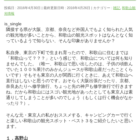
投稿日 : 2016年4月30日
最終更新日時 : 2016年4月26日
カテゴリー :
雑記
,
和歌山観
光情報
is_single
隣接する県が大阪、京都、奈良など外国人でもよく知られた人気
の観光地が多いことから、和歌山の観光スポットはなんとなく知
っているようで知らない、そんな印象がありませんか？
私自身、東京の下町で生まれ育ったので、和歌山に住むまでは
「和歌山って？？？」という感じで、和歌山については何も知り
ませんでした。（唯一、和歌山で思い出したのは、子供の頃飲ん
でいた１００％果汁のみかんジュースが和歌山産だったことくら
いです）そもそも東京の人が関西に行くときに、あえて和歌山へ
直行はしないと思うのです。おそらく大阪出張だったり、京都、
奈良あたりへ修学旅行、ちょっと先の神戸も修学旅行で行きます
ね。だから和歌山にはスゴい観光地があったとしても東京人は素
通りしてしまうことが多いのでしょう（もしくは行く機会がなか
ったり？）。
そんな元・東京人の私がおススメする、キャンピングカーで行く
と楽しい和歌山の観光スポット・ベスト３をご紹介したいと思い
ます。
１．高野山