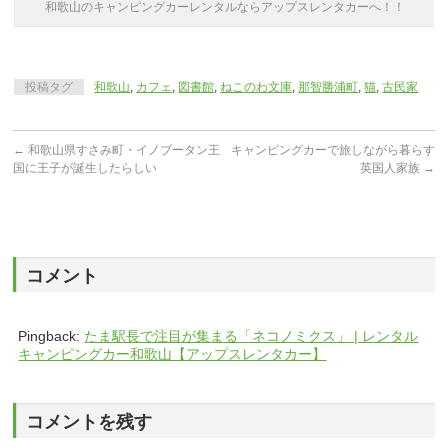
和歌山のキャンピングカーレンタルならアップスレンタカーへ！！
投稿タグ
和歌山
,
カフェ
,
図書館
,
ねこのわ文庫
,
那智勝浦町
,
猫
,
古民家
←
和歌山県すさみ町・イノブータン王
キャンピングカーで旅しながら暮らす
国に王子が誕生したらしい
英国人家族
→
コメント
Pingback:
たま駅長で注目が集まる「ネコノミクス」 | レンタル
キャンピングカー和歌山【アップスレンタカー】
コメントを残す