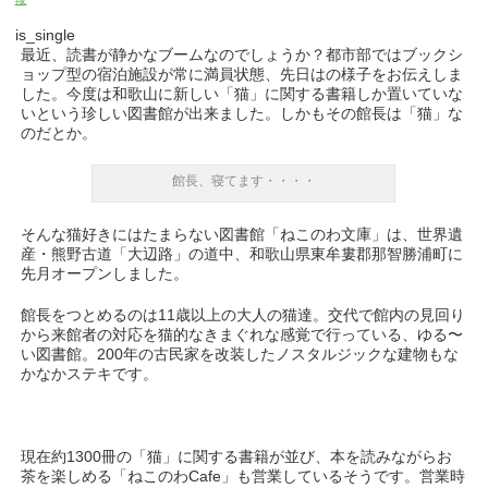
is_single
最近、読書が静かなブームなのでしょうか？都市部ではブックシ
ョップ型の宿泊施設が常に満員状態、先日はの様子をお伝えしま
した。今度は和歌山に新しい「猫」に関する書籍しか置いていな
いという珍しい図書館が出来ました。しかもその館長は「猫」な
のだとか。
館長、寝てます・・・・
そんな猫好きにはたまらない図書館「ねこのわ文庫」は、世界遺
産・熊野古道「大辺路」の道中、和歌山県東牟婁郡那智勝浦町に
先月オープンしました。
館長をつとめるのは11歳以上の大人の猫達。交代で館内の見回り
から来館者の対応を猫的なきまぐれな感覚で行っている、ゆる〜
い図書館。200年の古民家を改装したノスタルジックな建物もな
かなかステキです。
現在約1300冊の「猫」に関する書籍が並び、本を読みながらお
茶を楽しめる「ねこのわCafe」も営業しているそうです。営業時