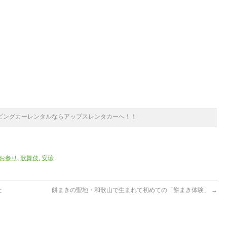
ピングカーレンタルならアップスレンタカーへ！！
お参り
,
歌舞伎
,
安珍
た
餅まきの聖地・和歌山で生まれて初めての「餅まき体験」
→