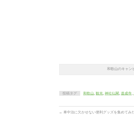
和歌山のキャン
投稿タグ
和歌山
,
観光
,
神社仏閣
,
道成寺
,
←
車中泊に欠かせない便利グッズを集めてみ