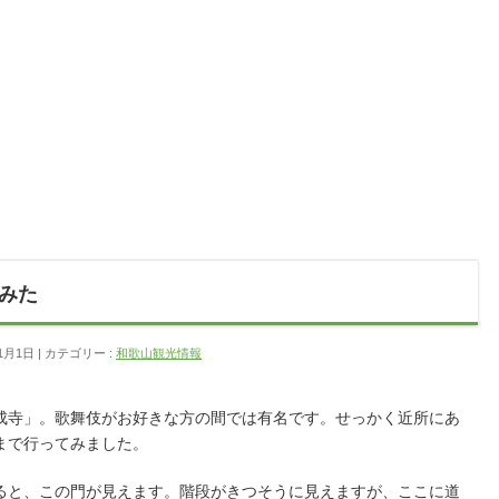
みた
1月1日
カテゴリー :
和歌山観光情報
成寺」。歌舞伎がお好きな方の間では有名です。せっかく近所にあ
まで行ってみました。
ると、この門が見えます。階段がきつそうに見えますが、ここに道