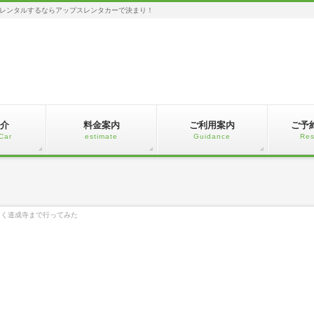
レンタルするならアップスレンタカーで決まり！
介
料金案内
ご利用案内
ご予
Car
estimate
Guidance
Res
なく道成寺まで行ってみた